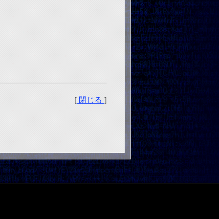
[
閉じる
]